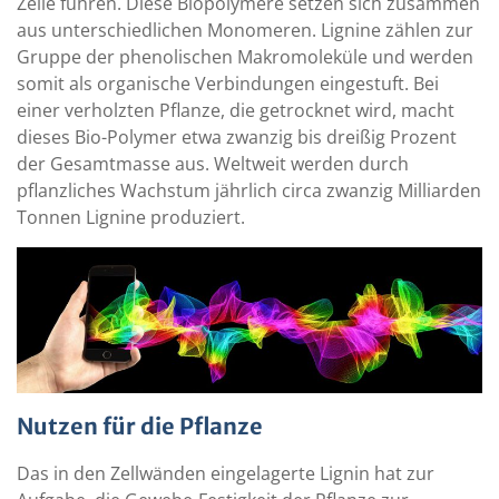
Zelle führen. Diese Biopolymere setzen sich zusammen
aus unterschiedlichen Monomeren. Lignine zählen zur
Gruppe der phenolischen Makromoleküle und werden
somit als organische Verbindungen eingestuft. Bei
einer verholzten Pflanze, die getrocknet wird, macht
dieses Bio-Polymer etwa zwanzig bis dreißig Prozent
der Gesamtmasse aus. Weltweit werden durch
pflanzliches Wachstum jährlich circa zwanzig Milliarden
Tonnen Lignine produziert.
Nutzen für die Pflanze
Das in den Zellwänden eingelagerte Lignin hat zur