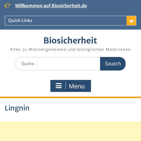
Skip
Willkommen auf Biosicherheit.de
to
content
Quick Links
Biosicherheit
Alles zu Mikroorganismen und biologischen Materialien
Search
for:
Menu
Lingnin