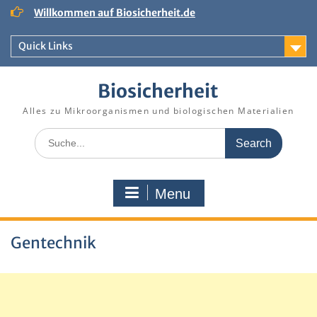
S
Willkommen auf Biosicherheit.de
k
i
Quick Links
p
t
o
Biosicherheit
c
o
Alles zu Mikroorganismen und biologischen Materialien
n
S
t
e
e
a
n
r
t
Menu
c
h
f
Gentechnik
o
r
: